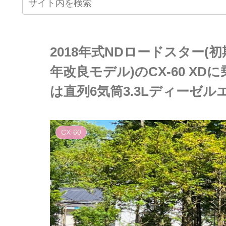
2018年式NDロードスター(初期
年改良モデル)のCX-60 X
は直列6気筒3.3Lディーゼ
CX-60