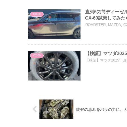
直列6気筒ディーゼ
CX-60
CX-60試乗してみ
ROADSTER, MAZDA, CX
【検証】マツダ202
CX-60
【検証】マツダ2025年改
能登の恵みをバラの力に。