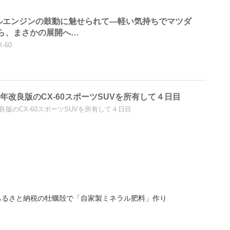
ルエンジンの鼓動に魅せられて―軽い気持ちでマツダ
たら、まさかの展開へ…
-60
5年改良版のCX-60スポーツSUVを所有して４日目
良版のCX-60スポーツSUVを所有して４日目
ふるさと納税の牡蠣殻で「自家製ミネラル肥料」作り