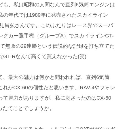
ども、私は昭和の人間なんで直列6気筒エンジンは
の年代では1989年に発売されたスカイライン
長谷見昌弘さんです。このふたりはレース界のスーパ
グカー選手権（グループA）でスカイラインGT-
にかけて無敗の29連勝という伝説的な記録を打ち立てた
GT-Rなんて高くて買えなかった(笑)
換えて、最大の魅力は何かと問われれば、直列6気筒
れがCX-60の個性だと思います。RAV-4やフォレ
て魅力がありますが、私に刺さったのはCX-60
だったてことでしょうか。