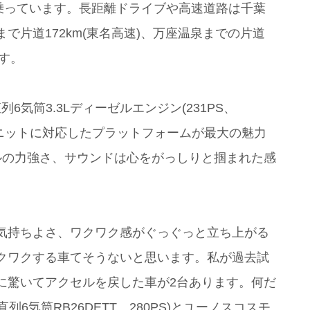
 XDに乗っています。長距離ドライブや高速道路は千葉
で片道172km(東名高速)、万座温泉までの片道
です。
列6気筒3.3Lディーゼルエンジン(231PS、
ワーユニットに対応したプラットフォームが最大の魅力
ルの力強さ、サウンドは心をがっしりと掴まれた感
気持ちよさ、ワクワク感がぐっぐっと立ち上がる
クワクする車てそうないと思います。私が過去試
に驚いてアクセルを戻した車が2台あります。何だ
列6気筒RB26DETT、280PS)とユーノスコスモ