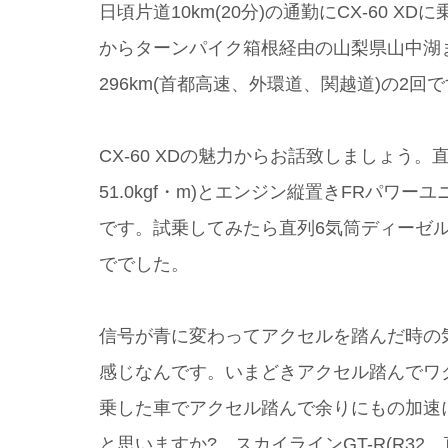
日頃片道10km(20分)の通勤にCX-60
からターンパイク箱根経由の山梨県山中湖ま
296km(首都高速、外環道、関越道)の2回
CX-60 XDの魅力からお話致しましょう。直
51.0kgf・m)とエンジン縦置きFRパ
です。試乗してみたら直列6気筒ディーゼ
ででした。
信号が青に変わってアクセルを踏んだ時の
感じなんです。いまどきアクセル踏んでワ
乗した車でアクセル踏んで余りにもの加速
と思いますか? スカイラインGT-R(R32、直