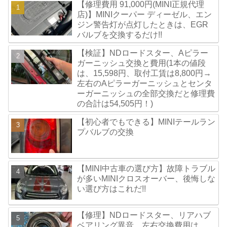
【修理費用 91,000円(MINI正規代理
店)】MINIクーパー ディーゼル、エン
ジン警告灯が点灯したときは、EGR
バルブを交換するだけ!!
【検証】NDロードスター、Aピラー
ガーニッシュ交換と費用(1本の値段
は、15,598円、取付工賃は8,800円→
左右のAピラーガーニッシュとセンタ
ーガーニッシュの全部交換だと修理費
の合計は54,505円！)
【初心者でもできる】MINIテールラン
プバルブの交換
【MINI中古車の選び方】故障トラブル
が多いMINIクロスオーバー、後悔しな
い選び方はこれだ!!
【修理】NDロードスター、リアハブ
ベアリング異音。左右交換費用は