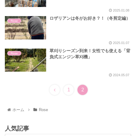
2025.01.08
ロザリアンは冬がお好き？！（冬剪定編）
Rose
2025.01.07
草刈りシーズン到来！女性でも使える「背
Rose
負式エンジン草刈機」
2024.05.07
1
2
ホーム
Rose
人気記事