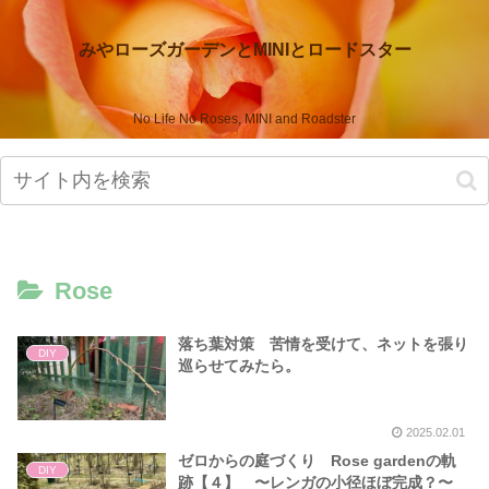
みやローズガーデンとMINIとロードスター
No Life No Roses, MINI and Roadster
Rose
落ち葉対策 苦情を受けて、ネットを張り
DIY
巡らせてみたら。
2025.02.01
ゼロからの庭づくり Rose gardenの軌
DIY
跡【４】 〜レンガの小径ほぼ完成？〜